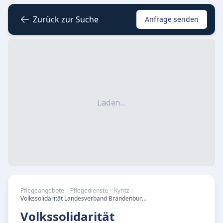
Zurück zur Suche
Anfrage senden
Laden...
Pflegeangebote
Pflegedienste
Kyritz
Volkssolidarität Landesverband Brandenburg Verbandsbereich Prignitz-Ruppin, Sozialstation Kyritz
Volkssolidarität