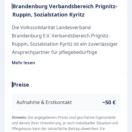
Brandenburg Verbandsbereich Prignitz-
Ruppin, Sozialstation Kyritz
Die Volkssolidarität Landesverband
Brandenburg E.V. Verbandsbereich Prignitz-
Ruppin, Sozialstation Kyritz ist ein zuverlässiger
Ansprechpartner für pflegebedürftige
Menschen und deren Angehörige in Kyritz und
Mehr lesen
Umgebung. Der Pflegedienst hat es sich zur
Aufgabe gemacht, ein selbstbestimmtes Leben
Preise
in den eigenen vier Wänden zu fördern und
bietet dafür maßgeschneiderte Unterstützung
an.
~50 €
Aufnahme & Erstkontakt
Unsere Leistungen
Das breite Leistungsangebot richtet sich nach
Hinweis:
Die angegebenen Preise sind geschätzte Eigenanteile
und dienen Ihrer Orientierung. Je nach individueller Situation und
den individuellen Bedürfnissen der Klienten. Zu
Pflegekasse kann der tatsächliche Betrag abweichen. Für