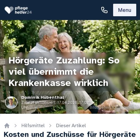
Menu
Hörgeräte Zuzahlung: So
viel übernimmt die
Krankenkasse wirklich
Dominik Hübenthal
Zuletzt aktualisiert:
17.04.2026, 17:02
Uhr
Bildquellen: KI-generiert
Hilfsmittel
Dieser Artikel
Home
Kosten und Zuschüsse für Hörgeräte