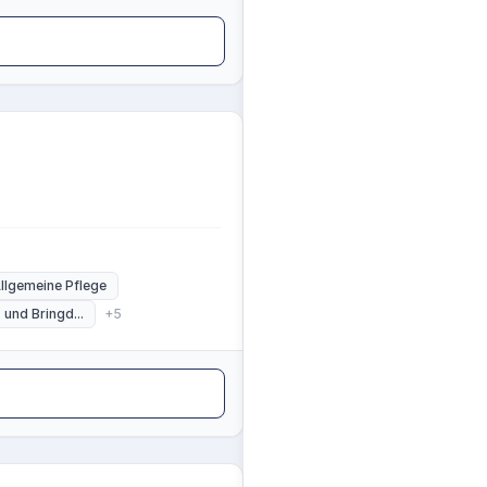
llgemeine Pflege
 und Bringd...
+5