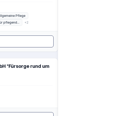
llgemeine Pflege
r pflegend...
+2
mbH "Fürsorge rund um